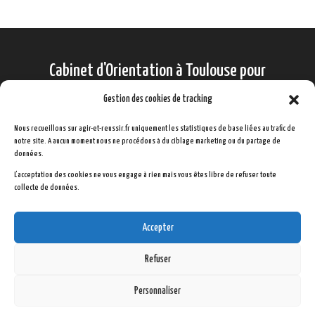
Cabinet d'Orientation à Toulouse pour
lycéens, étudiants et salariés
Gestion des cookies de tracking
Nous recueillons sur agir-et-reussir.fr uniquement les statistiques de base liées au trafic de
notre site. A aucun moment nous ne procédons à du ciblage marketing ou du partage de
Bilan d'Orientation Scolaire
données.
L'acceptation des cookies ne vous engage à rien mais vous êtes libre de refuser toute
Bilan d'Orientation Adultes
collecte de données.
Renée Kerjean : Qui suis-je ?
Contact
Accepter
Refuser
Personnaliser
Copyright "Agir & Réussir" Renée Kerjean - Accompagnement pour Agir et